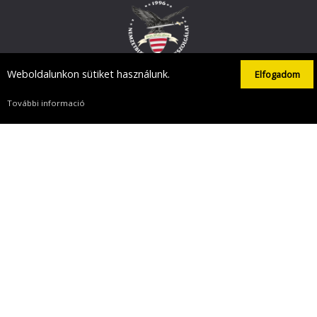
Weboldalunkon sütiket használunk.
Elfogadom
Magyarország Kormánya
Belügyminisztérium
További informació
nemzetbiztonsag.hu
Nemzeti Biztonsági Felügyelet
Nemzeti Kiberbiztonsági Intézet
Magyarország.hu